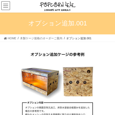
コ
ナ
ン
ビ
テ
ゲ
ン
ー
オプション追加.001
ツ
シ
へ
ョ
ス
ン
HOME
木製ケージ規格のオーダーご案内
オプション追加.001
キ
に
ッ
移
プ
動