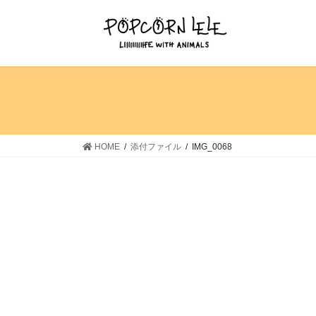
コ
ナ
ン
ビ
テ
ゲ
ン
ー
ツ
シ
へ
ョ
ス
ン
キ
に
ッ
移
HOME
添付ファイル
IMG_0068
プ
動